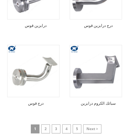
درج درابزين قوس
درابزين قوس
سبائك الكروم درابزين
درج قوس
1
2
3
4
5
Next >