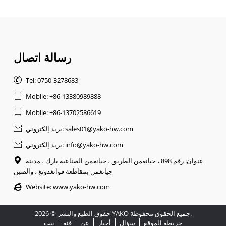
رسالة اتصال

Tel: 0750-3278683

Mobile: +86-13380989888

Mobile: +86-13702586619
بريد إلكتروني: sales01@yako-hw.com

بريد إلكتروني: info@yako-hw.com

عنوان: رقم 898 ، جيانغمن الطريق ، جيانغمن الصناعية بارك ، مدينة

جيانغمن بمقاطعة قوانغدونغ ، والصين

Website:
www.yako-hw.com
حقوق الطبع والنشر © 2026 YAKO جميع الحقوق محفوظة.
خريطة الموقع
سؤال
أخبار
عن
فئة
بيت