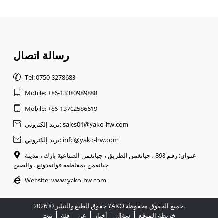
رسالة اتصال

Tel: 0750-3278683

Mobile: +86-13380989888

Mobile: +86-13702586619
بريد إلكتروني: sales01@yako-hw.com

بريد إلكتروني: info@yako-hw.com

عنوان: رقم 898 ، جيانغمن الطريق ، جيانغمن الصناعية بارك ، مدينة

جيانغمن بمقاطعة قوانغدونغ ، والصين

Website:
www.yako-hw.com
حقوق الطبع والنشر © 2026 YAKO جميع الحقوق محفوظة.
خريطة الموقع
سؤال
أخبار
عن
فئة
بيت