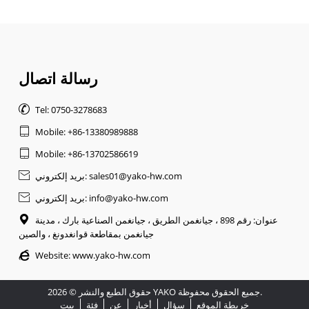
رسالة اتصال

Tel: 0750-3278683

Mobile: +86-13380989888

Mobile: +86-13702586619
بريد إلكتروني: sales01@yako-hw.com

بريد إلكتروني: info@yako-hw.com

عنوان: رقم 898 ، جيانغمن الطريق ، جيانغمن الصناعية بارك ، مدينة

جيانغمن بمقاطعة قوانغدونغ ، والصين

Website:
www.yako-hw.com
حقوق الطبع والنشر © 2026 YAKO جميع الحقوق محفوظة.
خريطة الموقع
سؤال
أخبار
عن
فئة
بيت