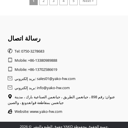
1
2
3
4
5
Next >
رسالة اتصال

Tel: 0750-3278683

Mobile: +86-13380989888

Mobile: +86-13702586619
بريد إلكتروني: sales01@yako-hw.com

بريد إلكتروني: info@yako-hw.com

عنوان: رقم 898 ، جيانغمن الطريق ، جيانغمن الصناعية بارك ، مدينة

جيانغمن بمقاطعة قوانغدونغ ، والصين

Website:
www.yako-hw.com
حقوق الطبع والنشر © 2026 YAKO جميع الحقوق محفوظة.