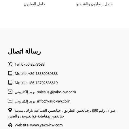
حامل الصابون والشامبو
حامل الصابون
رسالة اتصال

Tel: 0750-3278683

Mobile: +86-13380989888

Mobile: +86-13702586619
بريد إلكتروني: sales01@yako-hw.com

بريد إلكتروني: info@yako-hw.com

عنوان: رقم 898 ، جيانغمن الطريق ، جيانغمن الصناعية بارك ، مدينة

جيانغمن بمقاطعة قوانغدونغ ، والصين

Website:
www.yako-hw.com