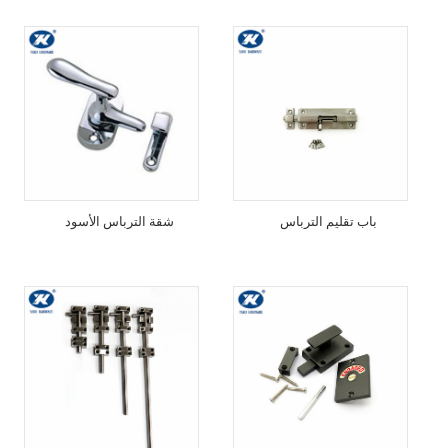
باب تقليم الترباس
شقة الترباس الأسود