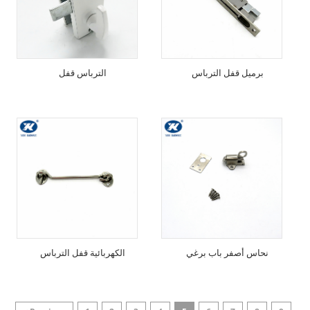
برميل قفل الترباس
الترباس قفل
نحاس أصفر باب برغي
الكهربائية قفل الترباس