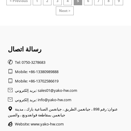
< Previous
1
2
3
4
5
6
7
8
9
Next >
رسالة اتصال

Tel: 0750-3278683

Mobile: +86-13380989888

Mobile: +86-13702586619
بريد إلكتروني: sales01@yako-hw.com

بريد إلكتروني: info@yako-hw.com

عنوان: رقم 898 ، جيانغمن الطريق ، جيانغمن الصناعية بارك ، مدينة

جيانغمن بمقاطعة قوانغدونغ ، والصين

Website:
www.yako-hw.com