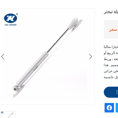
يلة تبختر
سعر
ارا مثاليا
الربيع أو


فعة ، وربط
ميم . هذا
 في خزائن