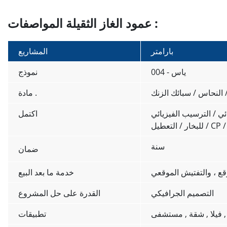
عمود الغاز الثقيلة المواصفات :
بارامتر
المشاريع
ياس - 004
نموذج
/ النحاس / سبائك الزنك
مادة .
ئي / الترسيب الفيزيائي
اكتمل
سنة
ضمان
قع ، والتفتيش الموقعي
خدمة ما بعد البيع
التصميم الجرافيكي
القدرة على حل المشروع
, فيلا , شقة , مستشفى
تطبيقات