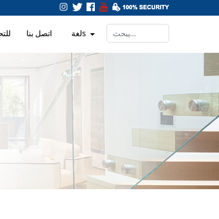
لغةs
اتصل بنا
للتح