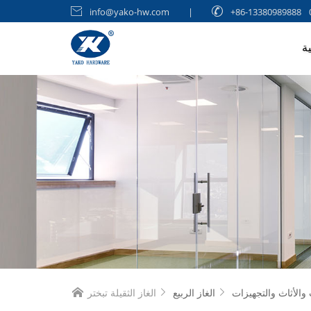

info@yako-hw.com
|

+86-13380989888
ة
 والأثاث والتجهيزات
الغاز الربيع
الغاز الثقيلة تبختر


