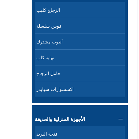
الزجاج كليب
قوس سلسلة
أنبوب مشترك
نهاية كاب
حامل الزجاج
اكسسوارات سبايدر
الأجهزة المنزلية والحديقة

فتحة البريد