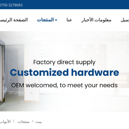
0750-3278683
ميل
معلومات الأخبار
عنا
المنتجات
الصفحة الرئيسي
بيت
منتجات
الأبواب

